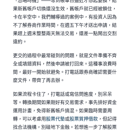
「忽略時機」——等到帳單日逼近才想起要換，結
果新舊帳戶切換還沒生效，舊帳戶就已經被鎖住，
卡在半空中。我們輔導過的案例中，有投資人因為
不了解券商作業時間，在週五下午才送出申請，結
果趕上週末整整兩天無法交易，還差一點鬧出交割
違約。
更交的過程中最常碰到的問題，就是文件準備不齊
全或填錯資料，然後申請被打回來。這種事浪費時
間，最好一開始就避免。打電話跟券商確認需要什
麼文件，帶齊了再去辦。
如果流程卡住了，打電話或寫信問進度，別呆呆
等。轉換期間如果剛好有交易需求，事先排好資金
運用計畫，免得新舊帳戶搞混。如果臨時需要周
轉，可以考慮用
股票代墊
或
股票質押借款
，但記得
找合法機構，別碰地下金融。若想進一步了解股票