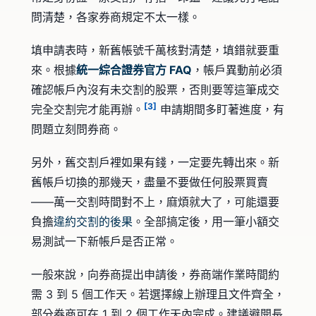
問清楚，各家券商規定不太一樣。
填申請表時，新舊帳號千萬核對清楚，填錯就要重
來。根據
統一綜合證券官方 FAQ
，帳戶異動前必須
確認帳戶內沒有未交割的股票，否則要等這筆成交
[3]
完全交割完才能再辦。
申請期間多盯著進度，有
問題立刻問券商。
另外，舊交割戶裡如果有錢，一定要先轉出來。新
舊帳戶切換的那幾天，盡量不要做任何股票買賣
——萬一交割時間對不上，麻煩就大了，可能還要
負擔
違約交割的後果
。全部搞定後，用一筆小額交
易測試一下新帳戶是否正常。
一般來說，向券商提出申請後，券商端作業時間約
需 3 到 5 個工作天。若選擇線上辦理且文件齊全，
部分券商可在 1 到 2 個工作天內完成。建議避開長