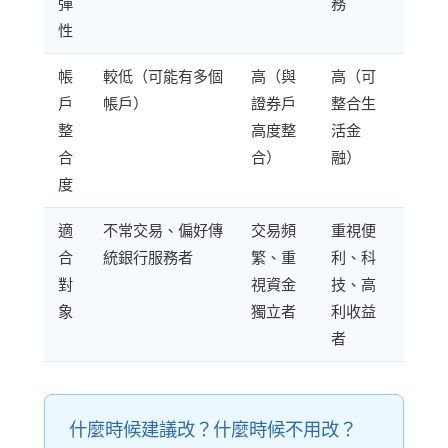
彈
務
性
帳
較低（可能有多個
高（與
高（可
戶
帳戶）
證券戶
整合生
整
高度整
活金
合
合）
融）
度
適
不常交易、偏好傳
交易頻
重視便
合
統銀行服務者
繁、重
利、科
對
視資金
技、高
象
獨立者
利收益
者
什麼時候建議改？什麼時候不用改？