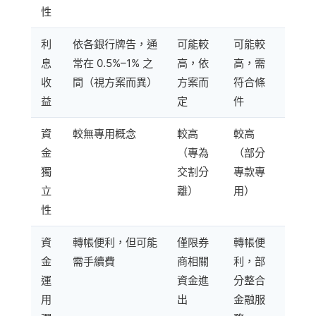
性
利
依各銀行牌告，通
可能較
可能較
息
常在 0.5%–1% 之
高，依
高，需
收
間（視方案而異）
方案而
符合條
益
定
件
資
較無專用概念
較高
較高
金
（專為
（部分
獨
交割分
專款專
立
離）
用）
性
資
轉帳便利，但可能
僅限券
轉帳便
金
需手續費
商相關
利，部
運
資金進
分整合
用
出
金融服