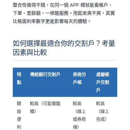
整合性做得不錯，在同一個 APP 裡就能看帳戶、
下單、查餘額，一條龍服務。用起來爽不爽，其實
比帳面利率數字更能影響每天的體驗。
如何選擇最適合你的交割戶？考量
因素與比較
特
傳統銀行交割戶
券商分
虛擬帳
點
戶帳
戶交割
戶
開
較高（可能需臨
較高
較高
設
櫃）
（線上
（線上
便
或券商
完成）
利
端）