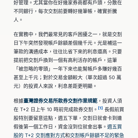
好管理。尤其當你在好幾家券商都有戶頭，分散在
不同銀行，每次交割前要轉好幾筆帳，確實折騰
人。
在實務中，我們最常見的客戶困擾之一，就是交割
日下午突然發現帳戶餘額差個幾千元。光是補這一
筆款的溝通成本，往往比省下來的利息還高。只要
提前把交割戶換到一個有高利活存的帳戶，這筆
「被忽略的零頭」一年下來也能幫帳戶多賺好幾百
甚至上千元；對於交易金額較大（單次超過 50 萬
元）的投資人來說，利息差距更明顯。
根據
臺灣證券交易所款券交割作業規範
，投資人須
[1]
在 T+2 日上午 10 時前完成款券交割。
長假前買
股特別要留意這點，週五下單，交割日就會卡到連
假後第一個工作日，資金沒到位就會出事。
週五買
股的 T+2 交割應對方式
和
交割帳戶餘額不足的緊急