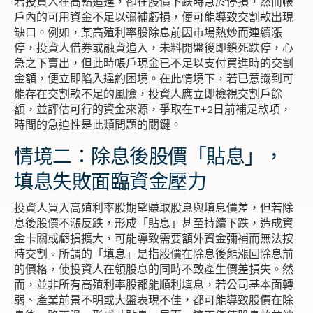
若投資人在高點追進，卻在股價下跌時急於停損，然而帳
戶內的可用資金不足以彌補虧損，便可能導致交割款出現
缺口。例如，某高殖利率股除息前因市場熱炒而連續漲
停，投資人借券或融資追入，未料開盤後即鎖死跌停，心
急之下賣出，但此時帳戶現金已不足以支付買進時的交割
金額，便立即陷入違約困境。在此情境下，若已意識到可
能存在交割款不足的風險，投資人應立即檢視交割戶餘
額，並評估可行的資金來源，爭取在T+2日前補足款項，
時間的急迫性是此類問題的關鍵。
情境二：除息後股價「貼息」，
填息失敗面臨資金壓力
投資人買入高殖利率股期望賺取股息與填息價差，但若除
息後股價不漲反跌，形成「貼息」甚至持續下跌，造成資
金卡關或虧損擴大，可能導致需要額外資金彌補而無法按
時交割。所謂的「填息」是指股價在除息後能漲回除息前
的價格，使投資人在領股息的同時不致產生價差損失。然
而，並非所有高殖利率股都能順利填息，若公司基本面轉
弱、產業前景不明或大盤表現不佳，都可能導致股價在除