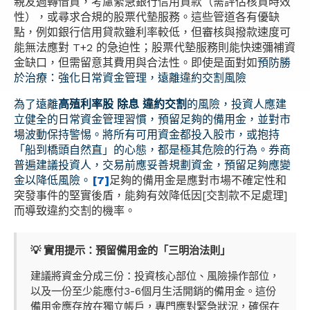
親友週轉借貸，考慮緊急銀行信用貸款（需評估核貸時效
性），或尋求合規的股票代墊服務。這些管道各有優缺
點，例如銀行信用貸款雖利率較低，但審核與撥款速度可
能無法應對 T+2 的急迫性；股票代墊服務則能快速彌補資
金缺口，但需留意其費用與合法性。即使是面對如
預防勝
於治療：強化日常資金管理，遠離違約交割風險
為了遠離
高殖利率股 除息 違約交割
的風險，投資人應建
立健全的日常資金管理習慣，預留足夠的備用金，並對市
場波動保持警惕。將所有可用資金都投入股市，或抱持
「船到橋頭自然直」的心態，都是極其危險的行為。券商
普遍建議投資人，交易前應妥善規劃資金，預留足夠應變
金以降低風險。
[7]
足夠的備用金是應對市場不確定性和
突發事件的堅實後盾，能夠有效降低因[交割款不足處理]
而導致違約交割的機率。
💡 實用提示：預留備用金的「三明治法則」
建議將資金分成三份：投資核心部位、風險操作部位，
以及一份至少能應付3-6個月生活開銷的備用金。這份
備用金應存放在獨立帳戶，專門應對緊急狀況，確保在