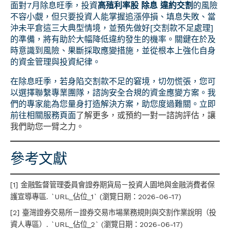
面對7月除息旺季，投資
高殖利率股 除息 違約交割
的風險
不容小覷，但只要投資人能掌握追漲停損、填息失敗、當
沖未平倉這三大典型情境，並預先做好[交割款不足處理]
的準備，將有助於大幅降低違約發生的機率。關鍵在於及
時意識到風險、果斷採取應變措施，並從根本上強化自身
的資金管理與投資紀律。
在除息旺季，若身陷交割款不足的窘境，切勿慌張，您可
以選擇聯繫專業團隊，諮詢安全合規的資金應變方案。我
們的專家能為您量身打造解決方案，助您度過難關。立即
前往
相關服務頁面
了解更多，或預約一對一諮詢評估，讓
我們助您一臂之力。
參考文獻
[1] 金融監督管理委員會證券期貨局－投資人園地與金融消費者保
護宣導專區. `URL_佔位_1` (瀏覽日期：2026-06-17)
[2] 臺灣證券交易所－證券交易市場業務規則與交割作業說明（投
資人專區）. `URL_佔位_2` (瀏覽日期：2026-06-17)