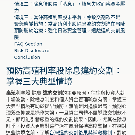
情境二：除息後股價「貼息」，填息失敗面臨資金壓
力
情境三：當沖高殖利率股未平倉，導致交割款不足
緊急應變措施：當高殖利率股除息違約交割迫在眉睫
預防勝於治療：強化日常資金管理，遠離違約交割風
險
FAQ Section
Risk Disclosure
Conclusion
預防高殖利率股除息違約交割：
掌握三大典型情境
高殖利率股 除息 違約交割
的主要原因，往往與投資人對
市場波動、除權息制度和個人資金管理疏忽有關，掌握三
大典型情境有助於提早預防。無論是因追價過高、預期心
理落空抑或是操作失誤，一旦資金周轉不靈導致交割款不
足，都可能引發嚴重的違約交割後果。因此，尤其在除息
旺季，投資人更應對這些潛在風險保持高度警惕。在探討
這些情境之前，了解
台灣違約交割後果與補救機制
，對於