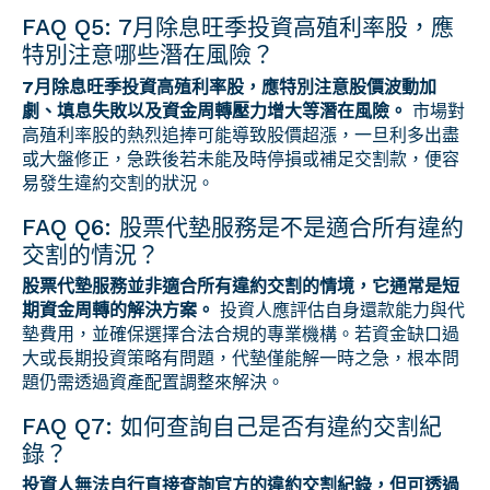
FAQ Q5: 7月除息旺季投資高殖利率股，應
特別注意哪些潛在風險？
7月除息旺季投資高殖利率股，應特別注意股價波動加
劇、填息失敗以及資金周轉壓力增大等潛在風險。
市場對
高殖利率股的熱烈追捧可能導致股價超漲，一旦利多出盡
或大盤修正，急跌後若未能及時停損或補足交割款，便容
易發生違約交割的狀況。
FAQ Q6: 股票代墊服務是不是適合所有違約
交割的情況？
股票代墊服務並非適合所有違約交割的情境，它通常是短
期資金周轉的解決方案。
投資人應評估自身還款能力與代
墊費用，並確保選擇合法合規的專業機構。若資金缺口過
大或長期投資策略有問題，代墊僅能解一時之急，根本問
題仍需透過資產配置調整來解決。
FAQ Q7: 如何查詢自己是否有違約交割紀
錄？
投資人無法自行直接查詢官方的違約交割紀錄，但可透過