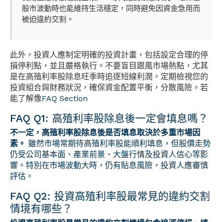
股市波動時也能維持生活穩定，同時避免因資金急用而
被迫違約交割。
此外，投資人應制定明確的投資計畫，包括設定合理的停
損停利點，並且嚴格執行。不要盲目跟風市場熱點，尤其
是在高殖利率股除息旺季時追逐短線利潤。定期檢視您的
投資組合與財務狀況，確保資金配置平衡，分散風險。若
能了解像
FAQ Section
FAQ Q1: 高殖利率股除息後一定會填息嗎？
不一定，高殖利率股除息後是否填息取決於多重市場因
素。
雖然市場常期待高殖利率股能順利填息，但股價走勢
仍受公司基本面、產業前景、大盤行情及投資人信心等影
響。特別在市場波動大時，仍有貼息風險，投資人應審慎
評估。
FAQ Q2: 投資高殖利率股最常見的違約交割
情境有哪些？