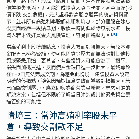
息後一路下滑，形成「貼息」局面。這不僅使股息效益被
價差損失抵消，更可能造成投資人資金卡關，甚至面臨[股
價下跌 交割危機]。元大證券對高股息股票的統計資料顯
示，並非所有高殖利率股都能順利填息，部分個股在除息
後反而經歷一段貼息期，股價長時間低於除息前水準，投
[4]
資人若未做好資金與風險管理，容易面臨壓力。
當高殖利率股持續貼息，投資人帳面虧損擴大，若原本資
金配置已極為緊繃，便可能因資金壓力而無法應對其他投
資或緊急用途。更甚者，有些投資人可能會為了「攤平」
損失而加碼買進，反而使資金缺口進一步擴大，最終導致
在T+2日無法完成交割。為避免此情境，建議投資人設定
明確的停損點，避免因預期填息失敗而導致虧損擴大。若
已面臨交割壓力，應立即與券商營業員聯繫，尋求可能的
解決方案，包括但不限於了解當日沖銷或其他緊急資金籌
措管道的可能性。
情境三：當沖高殖利率股未平
倉，導致交割款不足
部分投資人看中高殖利率股的波動性，進行當沖交易，卻