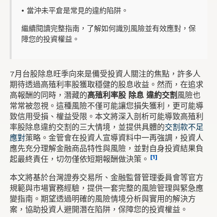
• 當沖未平倉是常見的違約陷阱。
繼續閱讀完整指南，了解如何識別風險並有效應對，保
障您的投資權益。
7月台股除息旺季向來是備受投資人關注的焦點，許多人
期待透過高殖利率股獲取穩健的股息收益。然而，在追求
高報酬的同時，潛藏的
高殖利率股 除息 違約交割
風險也
常常被忽視。這種風險不僅可能讓您損失獲利，更可能導
致信用受損、權益受限。本文將深入剖析可能導致高殖利
率股除息違約交割的三大情境，並提供具體的
交割款不足
應對
策略。金管會在投資人宣導資料中一再強調，投資人
應先充分理解金融商品特性與風險，並對自身投資結果負
[1]
起最終責任，切勿僅依短期報酬做決策。
本文將基於台灣證券交易所、金融監督管理委員會等官方
規範與市場實務經驗，提供一套完整的風險管理與緊急應
變指南。期望透過明確的風險情境分析與實用的解決方
案，協助投資人避開潛在陷阱，保障您的投資權益。