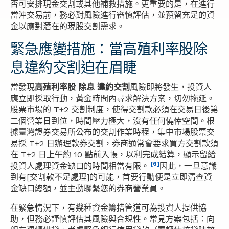
否可安排現金交割或其他補救措施。更重要的是，在進行
當沖交易前，務必對風險進行審慎評估，並預留充足的資
金以應對潛在的現股交割需求。
緊急應變措施：當高殖利率股除
息違約交割迫在眉睫
當發現
高殖利率股 除息 違約交割
風險即將發生，投資人
應立即採取行動，黃金時間內尋求解決方案，切勿拖延。
股票市場的 T+2 交割制度，使得交割款必須在交易日後第
二個營業日到位，時間壓力極大，沒有任何僥倖空間。根
據臺灣證券交易所公布的交割作業時程，集中市場股票交
易採 T+2 日辦理款券交割，券商通常會要求買方交割款須
在 T+2 日上午約 10 點前入帳，以利完成結算，顯示留給
[6]
投資人處理資金缺口的時間相當有限。
因此，一旦意識
到有[交割款不足處理]的可能，首要行動便是立即清查資
金缺口總額，並主動聯繫您的券商營業員。
在緊急情況下，有幾種資金籌措管道可為投資人提供協
助，但務必謹慎評估其風險與合規性。常見方案包括：向