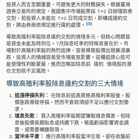
投資人而言至關重要，可避免更大的財務損失。根據臺灣
證券交易所的規定，我國集中市場股票採 T+2 日辦理款券
交割，若投資人未能在 T+2 日完成交割，即構成違約交
[2]
割，將由券商依規定進行違約處理。
導致高殖利率股除息違約交割的情境多元，但核心問題皆
是資金未能及時到位。7月除息旺季的特殊背景在於，市
場對於高殖利率股的熱烈追捧，容易導致股價出現
暴漲暴
跌
，投資人的情緒容易受市場氣氛影響。這種追逐心態可
能使理性判斷蒙蔽，進而忽略如
除息前 違約 情境
般的潛
在交割款不足風險。
導致高殖利率股除息違約交割的三大情境
追漲停損失利：
在除息前追高買進高殖利率股後，股
價急跌導致停損，然而平倉款項卻不足以應付交割需
求。
填息失敗：
買入高殖利率股期望賺取填息價差，但除
息後股價長期貼息或持續下跌，帳面虧損影響資金調
度，或需要補繳款項。
當沖未平倉：
進行高殖利率股當沖交易，卻在收盤前