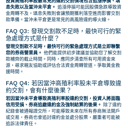
投資高殖利率股最常見的違約交割情境包含追漲停損、填
息失敗以及當沖未平倉。
追漲停損可能因股價急跌導致資
金周轉不及，填息失敗則會讓預期獲利落空進而影響交割
款準備。當沖未平倉更是常見的高風險違約導火線。
FAQ Q3: 發現交割款不足時，最快可行的緊
急處理方式是什麼？
發現交割款不足時，最快可行的緊急處理方式是立即聯繫
您的券商營業員。
他們能提供初步建議並協助您了解交割
款補齊的截止時間。同時，應同步清查所有可用資金來
源，尋求親友協助或評估合法資金周轉管道，爭取黃金救
援時間。
FAQ Q4: 若因當沖高殖利率股未平倉導致違
約交割，會有什麼後果？
若因當沖未平倉導致高殖利率股違約交割，投資人將面臨
信用受損、券商追繳違約金及強制結算的後果。
除了違約
紀錄會被通報證交所，可能導致未來在所有券商無法開戶
或交易，券商也會追討違約金並處分股票，嚴重者可能被
追訴法律責任。