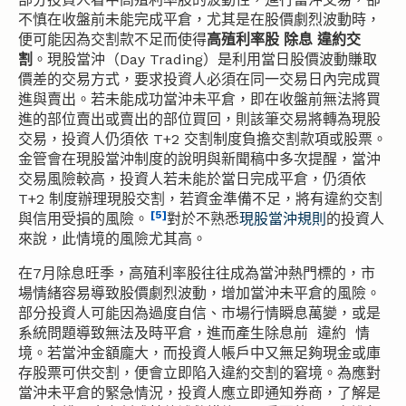
不慎在收盤前未能完成平倉，尤其是在股價劇烈波動時，
便可能因為交割款不足而使得
高殖利率股 除息 違約交
割
。現股當沖（Day Trading）是利用當日股價波動賺取
價差的交易方式，要求投資人必須在同一交易日內完成買
進與賣出。若未能成功
當沖未平倉
，即在收盤前無法將買
進的部位賣出或賣出的部位買回，則該筆交易將轉為現股
交易，投資人仍須依 T+2 交割制度負擔交割款項或股票。
金管會在現股當沖制度的說明與新聞稿中多次提醒，當沖
交易風險較高，投資人若未能於當日完成平倉，仍須依
T+2 制度辦理現股交割，若資金準備不足，將有違約交割
[5]
與信用受損的風險。
對於不熟悉
現股當沖規則
的投資人
來說，此情境的風險尤其高。
在7月除息旺季，高殖利率股往往成為當沖熱門標的，市
場情緒容易導致股價劇烈波動，增加當沖未平倉的風險。
部分投資人可能因為過度自信、市場行情瞬息萬變，或是
系統問題導致無法及時平倉，進而產生
除息前 違約 情
境
。若當沖金額龐大，而投資人帳戶中又無足夠現金或庫
存股票可供交割，便會立即陷入違約交割的窘境。為應對
當沖未平倉的緊急情況，投資人應立即通知券商，了解是