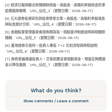
[3] 經濟日報與聯合新聞網財經版－高股息、高殖利率股除息旺季
追價風險報導. `URL_佔位_3` (瀏覽日期：2026-06-17)
[4] 元大證券投資研究與投資學堂文章－高股息／高殖利率股填息
與貼息統計分析. `URL_佔位_4` (瀏覽日期：2026-06-17)
[5] 金融監督管理委員會證券期貨局－現股當沖制度說明與相關新
聞稿. `URL_佔位_5` (瀏覽日期：2026-06-17)
[6] 臺灣證券交易所－投資人專區 T+2 交割流程與時程說明.
`URL_佔位_6` (瀏覽日期：2026-06-17)
[7] 券商普遍建議投資人，交易前應妥善規劃資金，預留足夠應變
金以降低風險. `URL_佔位_7` (瀏覽日期：2026-06-17)
What do you think?
Show comments / Leave a comment