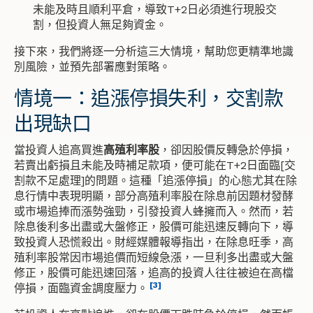
未能及時且順利平倉，導致T+2日必須進行現股交
割，但投資人無足夠資金。
接下來，我們將逐一分析這三大情境，幫助您更精準地識
別風險，並預先部署應對策略。
情境一：追漲停損失利，交割款
出現缺口
當投資人追高買進
高殖利率股
，卻因股價反轉急於停損，
若賣出虧損且未能及時補足款項，便可能在T+2日面臨[交
割款不足處理]的問題。這種「追漲停損」的心態尤其在除
息行情中表現明顯，部分高殖利率股在除息前因題材發酵
或市場追捧而漲勢強勁，引發投資人蜂擁而入。然而，若
除息後利多出盡或大盤修正，股價可能迅速反轉向下，導
致投資人恐慌殺出。財經媒體報導指出，在除息旺季，高
殖利率股常因市場追價而短線急漲，一旦利多出盡或大盤
修正，股價可能迅速回落，追高的投資人往往被迫在高檔
[3]
停損，面臨資金調度壓力。