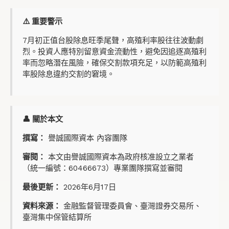
⚠️ 重要警示
7月初正值台股除息旺季尾聲，高殖利率股往往波動劇
烈。投資人應特別留意資金流動性，避免因追逐高殖利
率而忽略潛在風險，確保交割款項充足，以防範高殖利
率股除息違約交割的窘境。
👤 關於本文
撰寫：
譽誠國際資本 內容團隊
審閱：
本文由譽誠國際資本為政府核准設立之業者
（統一編號：60466673）專業團隊撰寫並審閱
最後更新：
2026年6月17日
資料來源：
金融監督管理委員會、臺灣證券交易所、
臺灣集中保管結算所