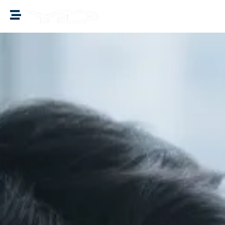
譽誠國際融資媒合