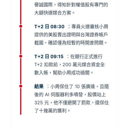
譽誠國際，得知針對權值股有專門的
大額快速媒合方案。
T+2 日 08:30
：專員火速審核小周
提供的美股賣出證明與台灣證券帳戶
截圖，確認僅為短暫的時間差問題。
T+2 日 09:15
：在銀行正式進行
T+2 扣款前，200 萬元媒合資金全
數入帳，幫助小周成功過關。
結果
：小周保住了 10 張廣達，且隨
後的 AI 伺服器利多噴發，股價站上
325 元，他不僅避開了罰款，還保住
了十幾萬的獲利。