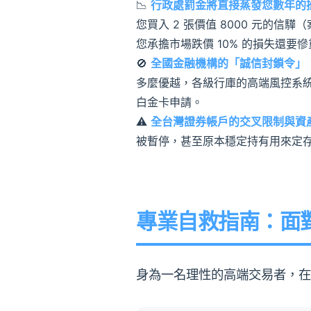
📉
行政處罰金將直接蒸發您數年的
您買入 2 張價值 8000 元的信
您承擔市場跌價 10% 的損失還要慘
🚫
全國金融機構的「誠信封鎖令」
多麼優越，各級行庫的高端風控系
白金卡申請。
⚠️
全台灣證券帳戶的交叉限制與資
被暫停，甚至原本穩定持有用來定
專業自救指南：面對
身為一名理性的高端交易者，在發