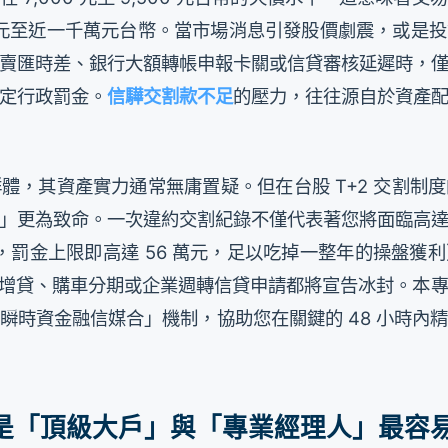
 萬元至近一千萬元台幣。當市場消息引發股價劇震，或是
賣匯時差、銀行大額轉帳申報卡關或信貸審核延遲時，
定行政罰金。
信驊交割款不足
的壓力，往往源自於資產
體，其資產實力通常無庸置疑。但在台股 T+2 交割制
」更為致命。一次違約交割紀錄不僅代表著您將面臨高達 
算，罰金上限即高達 56 萬元，足以吃掉一整年的操盤
有房貸增貸、購車分期或企業週轉信貸申請都將宣告冰封。
瞬時資金融信媒合」機制，協助您在關鍵的 48 小時內
信驊是「頂級大戶」與「專業經理人」最容