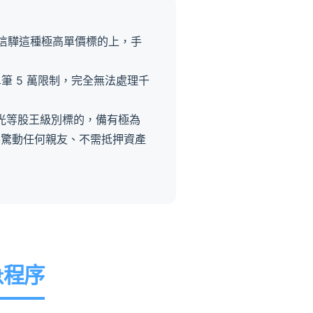
。在信驊這種極高單價標的上，手
筆 5 萬限制，完全無法處理千
 大立光等股王級別標的，備有極為
要驚動任何親友、不需抵押資產
急程序