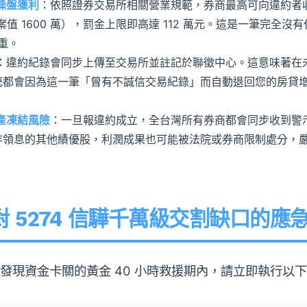
操盤獲利
：依照證券交易所相關營業規範，券商最高可向違約者收
驊（案值 1600 萬），罰金上限即高達 112 萬元。這是一筆完
重。
：違約紀錄會同步上傳至交易所並註記於聯徵中心。這意味著在未來
統都會因為這一筆「曾有不誠信交易紀錄」而自動退回您的房貸
產凍結風險
：一旦報違約成立，全台灣所有券商都會同步收到警
存領息的其他績優股，利潤成果也可能被法院或券商限制處分，
 5274 信驊千萬級交割缺口的應
現資金卡關的黃金 40 小時救援期內，請立即執行以下專