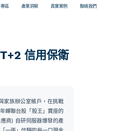
合專區
產業洞察
真實案例
聯絡我們
T+2 信用保衛
戶與家族辦公室帳戶，在挑戰
為長年蟬聯台股「股王」寶座的
服務供應商) 自研伺服器爆發的產
交易「一張」信驊的每一口現金