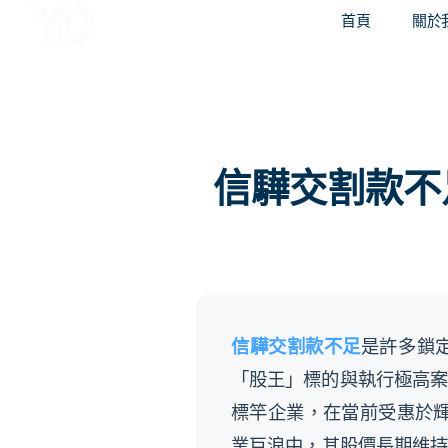
譽誠國際融資媒合
首頁
關於
信驊交割款不足
信驊交割款不足
是許多鎖定
「股王」標的與執行極高案值
標竿企業，在當前受惠於輝達 (
業巨浪中，其股價長期維持在