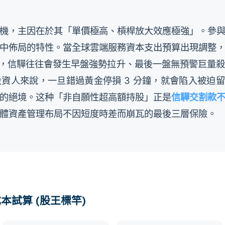
機，主因在於其「單價極高、槓桿放大效應極強」。參
中佈局的特性。當全球雲端服務資本支出預算出現調整
案時，信驊往往會發生早盤強勢拉升、最後一盤無預警巨量
資人來說，一旦錯過黃金停損 3 分鐘，就會陷入被迫留倉
的絕境。这种「非自願性超高額持股」正是
信驊交割款
體資產管理布局不因短度時差而崩瓦的最後三層保險。
成本試算 (股王標竿)