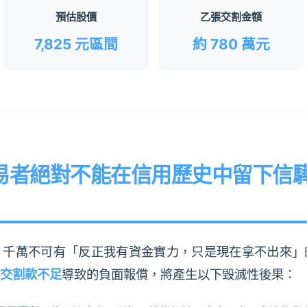
預估股價
乙張交割金額
7,825 元區間
約 780 萬元
者絕對不能在信用歷史中留下信驊 (5
千萬不可有「反正我有資金實力，只是現在拿不出來」的輕
交割款不足
導致的負面報償，將產生以下毀滅性後果：