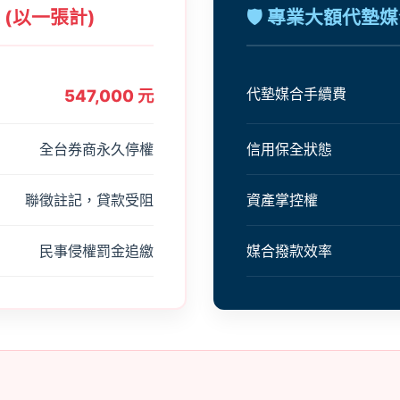
 (以一張計)
🛡 專業大額代墊
代墊媒合手續費
547,000 元
全台券商永久停權
信用保全狀態
聯徵註記，貸款受阻
資產掌控權
民事侵權罰金追繳
媒合撥款效率