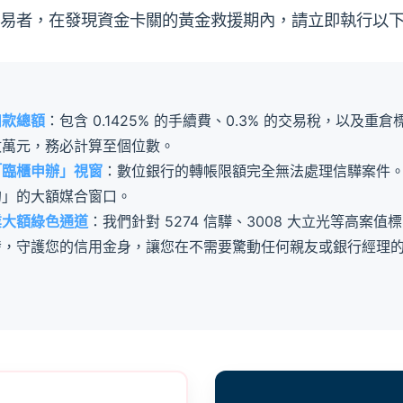
易者，在發現資金卡關的黃金救援期內，請立即執行以下 
扣款總額
：包含 0.1425% 的手續費、0.3% 的交易稅，以及
數萬元，務必計算至個位數。
「臨櫃申辦」視窗
：數位銀行的轉帳限額完全無法處理信驊案件。若
的」的大額媒合窗口。
業大額綠色通道
：我們針對 5274 信驊、3008 大立光等高案
發，守護您的信用金身，讓您在不需要驚動任何親友或銀行經理