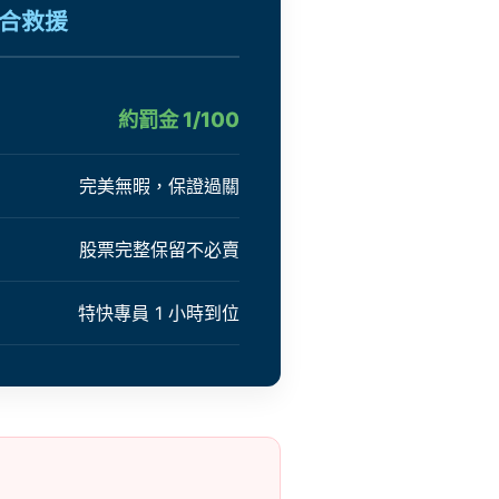
媒合救援
約罰金 1/100
完美無暇，保證過關
股票完整保留不必賣
特快專員 1 小時到位