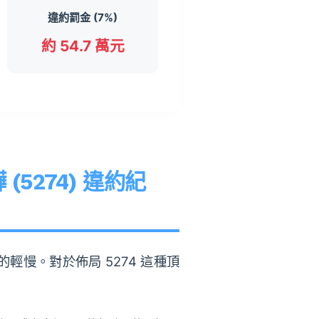
違約罰金 (7%)
約 54.7 萬元
274) 違約紀
慢。對於佈局 5274 這種頂