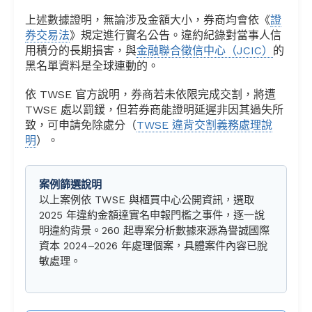
上述數據證明，無論涉及金額大小，券商均會依《
證
券交易法
》規定進行實名公告。違約紀錄對當事人信
用積分的長期損害，與
金融聯合徵信中心（JCIC）
的
黑名單資料是全球連動的。
依 TWSE 官方說明，券商若未依限完成交割，將遭
TWSE 處以罰鍰，但若券商能證明延遲非因其過失所
致，可申請免除處分（
TWSE 違背交割義務處理說
明
）。
案例篩選說明
以上案例依 TWSE 與櫃買中心公開資訊，選取
2025 年違約金額達實名申報門檻之事件，逐一說
明違約背景。260 起專案分析數據來源為譽誠國際
資本 2024–2026 年處理個案，具體案件內容已脫
敏處理。