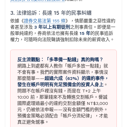
3. 法律追訴：長達 15 年的民事糾纏
依據《
證券交易法第 155 條
》，情節嚴重之惡性違約
者甚至涉及
3 年以上有期徒刑
之刑事責任。即便是一
般單純違約，券商依法也擁有長達
15 年
的民事追訴
權力，可隨時向法院聲請強制扣除未來的薪資收入。
反主流觀點：「多準備一點錢」真的夠嗎？
網路上到處都有人教你「帳戶多放一點錢」就
不會有事。我們的實際案件資料顯示，事情沒
那麼簡單——
超過六成（62%）的違約事件，
發生在帳戶明明有充足預備金的投資人身上
。
問題不在帳戶裡沒有錢，而是在 T+2 上午
10:00 前，那筆錢來不及轉進交割帳戶。譽誠
國際處理過最小的違約交割金額僅 NT$3,000
元，仍被依法申報——沒有金額門檻的例外。
預備金策略必須配合「帳戶分流紀律」，才能
真正避免憾事。