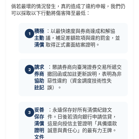
倘若最壞的情況發生，真的造成了違約申報，我們仍
可以採取以下行動將傷害降至最低：
積極
：以最快速度與券商達成和解協
主動
議，補足差額款項與違約罰金，並
清償
取得正式書面結案證明。
請求
：懇請券商向臺灣證券交易所遞交
券商
撤回函或加註更新說明，表明為非
協助
惡性違約（資金調度技術性失
註記
誤）。
妥善
：永遠保存好所有清償紀錄文
保存
件。日後若須向銀行申請信貸，
清償
這是向授信主管證明「具備還款
證明
誠意與責任心」的最有力王牌。
文件