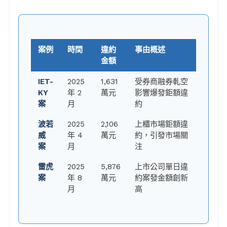
案例
時間
違約
事由概述
金額
IET-
2025
1,631
受券商融券軋空
KY
年 2
萬元
影響爆發鉅額違
案
月
約
波若
2025
2,106
上櫃市場鉅額違
威
年 4
萬元
約，引發市場關
案
月
注
雷虎
2025
5,876
上市公司單日違
案
年 8
萬元
約案發金額創新
月
高