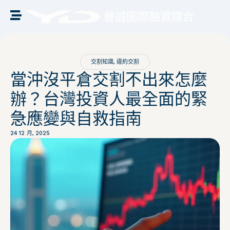
譽誠國際融資媒合
交割知識
,
違約交割
當沖沒平倉交割不出來怎麼
辦？台灣投資人最全面的緊
急應變與自救指南
24 12 月, 2025