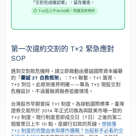
「交割完成確認單」，留存備查。
⏱ T+2日上午10:00前，死線沒有例外
第一次違約交割的 T+2 緊急應對
SOP
遇到交割款危機時，請立即啟動由譽誠國際資本編纂
的「
譽誠 3T 自救框架
」：T+1 聯繫、T+1 籌資、
T+2 到位。此框架邊界明確——專為 T+2 現股交割
危機設計，不涵蓋融資融券追繳情境。
台灣股市早期曾採 T+1 制度。為接軌國際標準，臺灣
證券交易所於 2014 年正式切換為與歐美市場一致的
T+2 制度。現行制度意即成交日（T日）之後的第二
個營業日上午 10 點，是銀行扣款的死線。
想搞懂
T+2 制度的完整由來與運作邏輯？台股新手必看的交