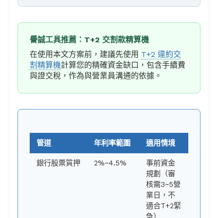
譽誠工具推薦：T+2 交割款精算機
在使用本文方案前，建議先使用
T+2 違約交
割精算機
計算您的精確資金缺口，包含手續費
與證交稅，作為與營業員溝通的依據。
管道
年利率範圍
適用情境
銀行股票質押
2%~4.5%
事前資金
規劃（審
核需3~5營
業日，不
適合T+2緊
急）