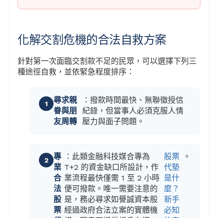
化解交割危機的合法自救方案
針對第一次面臨交割款不足的民眾，可以選擇下列三
種途徑自救，並依緊急程度排序：
尋求親
：撥款時間最快、無聯徵授信
眷與朋
紀錄，但當事人必須克服人情
友周轉
壓力與面子問題。
專
：此類金融科技媒合專為
股票
。
業
T+2 的資金缺口所設計，作
代墊
合
業流程最快僅需 1 至 2 小時
是什
法
便可撥款。唯一需要注意的
麼？
股
是，務必尋求如譽誠資本般
新手
票
經過政府合法立案的實體機
必知