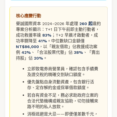
核心應變行動
譽誠國際資本 2024–2026 年處理
260 起
違約
專案分析顯示：T+1 日下午前即主動行動者，
成功救援率達
83%
；T+2 早晨才啟動者，成
功率驟降至
41%
。中位數缺口金額僅
NT$86,000
，以「親友借款」佔救援成功案
例
42%
、「合法股票代墊」佔
38%
、「賣出
持股」佔
20%
。
立即致電券商營業員，確認包含手續費
及證交稅的精確交割缺口額度。
優先盤點自身流動資產，包含銀行活
存、定存解約金或保單借款額度。
若自有資金不足，務必求助政府立案的
合法代墊機構或親友協助，切勿接觸來
路不明的私人放款。
消極逃避是大忌——即便僅差數千元，