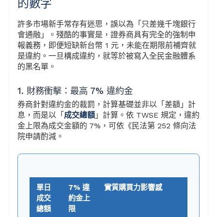
的數字
許多市場新手常存有迷思，誤以為「只差幾千塊銀行
會通融」。殘酷的事實是，證券商具有完全的強制申
報義務，即便短缺新台幣 1 元，未能在期限前補齊就
是違約。一旦構成違約，就等於被寫入全民金融體系
的黑名單。
1. 財務衝擊：最高 7% 違約金
券商針對違約金的裁罰，計算基礎並非以「差額」計
息，而是以「
成交總額
」計算。依 TWSE 規定，違約
金上限為成交金額的 7%，可依《民法第 252 條向法
院申請酌減。
單日
7% 違
實質購買力影響感
成交
約金上
總額
限