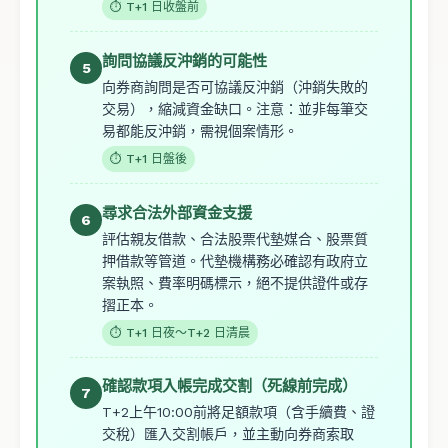
⏱ T+1 日收盤前
詢問協議反沖銷的可能性
5
向券商詢問是否可協議反沖銷（沖銷失敗的
交易），縮減資金缺口。注意：並非每筆交
易都能反沖銷，需視個案情形。
⏱ T+1 日盤後
尋求合法外部資金支援
6
評估親友借款、合法股票代墊媒合、股票質
押借款等管道。代墊機構務必確認有政府立
案執照、費率明碼標示，絕不提供證件或存
摺正本。
⏱ T+1 日夜～T+2 日清晨
確認款項入帳完成交割（死線前完成）
7
T+2上午10:00前將足額款項（含手續費、證
交稅）匯入交割帳戶，並主動向券商索取