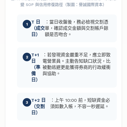
變 SOP 與信用修復路徑（製圖：譽誠國際資本）
T 日
：當日收盤後，務必檢視交割憑
（成交
單，確認成交金額與交割帳戶餘
日）
額是否吻合。
T+1
：若發現資金嚴重不足，應立即致
日
電營業員。主動告知缺口狀況，比
（準
被動逃避更能獲得券商的行政緩衝
備
與協助。
日）
T+2 日
：上午 10:00 前，短缺資金必
（交割
須如數入帳，不容一秒遲延。
日）