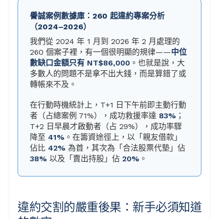
譽誠案例數據庫：260 起違約專案分析
（2024–2026）
我們從 2024 年 1 月到 2026 年 2 月處理的
260 個案子裡，有一個很明顯的規律——
中位
數缺口金額只有 NT$86,000
。也就是說，大
多數人的問題不是拿不出大錢，而是算錯了或
轉帳來不及。
在行動時機統計上，T+1 日下午前即主動行動
者（占總案例 71%），成功救援率達
83%
；
T+2 日早晨才啟動者（占 29%），成功率驟
降至
41%
。在籌資途徑上，以「親友借款」
佔比
42%
為首，其次為「合法股票代墊」佔
38%
以及「賣出持股」佔
20%
。
違約交割的嚴重後果：新手必須知道