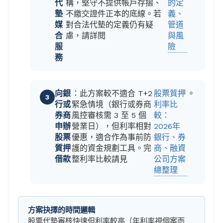
代
構，堅守不提供帳戶存摺、
的定
墊
不繳交證件正本的底線。若
義、
媒
對合法代墊的定義仍有疑
管道
合
慮，請詳閱
與風
服
險
務
向銀
：此方案較不適合 T+2
股票質押
。
行或
緊急情境（銀行或券商
利率比
券商
風控審核需 3 至 5 個
較：
申辦
營業日），但利率相對
2026年
股票
優惠，適合作為事前防
銀行、券
質押
護的資金規劃工具。完
商、融資
借款
整利率比較請見
公司方案
總整理
方案抉擇的時間邏輯
股票代墊審核快速但利率較高（年利率視個案而