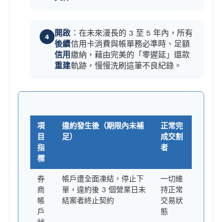
開啟
：在未來漫長的 3 至 5 年內，所有
後續
信用卡消費與帳單務必準時、足額
信用
繳納，藉由完美的「零遲延」還款
重建
軌跡，慢慢洗刷這筆不良紀錄。
項
違約發生後（期限內未補
正常完
目
足）
成交割
指
者
標
券
帳戶遭全面凍結，停止下
一切維
商
單，違約後 3 個營業日未
持正常
帳
結案者終止契約
交易狀
戶
態