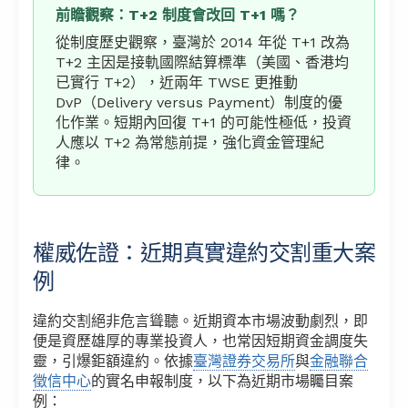
前瞻觀察：T+2 制度會改回 T+1 嗎？
從制度歷史觀察，臺灣於 2014 年從 T+1 改為
T+2 主因是接軌國際結算標準（美國、香港均
已實行 T+2），近兩年 TWSE 更推動
DvP（Delivery versus Payment）制度的優
化作業。短期內回復 T+1 的可能性極低，投資
人應以 T+2 為常態前提，強化資金管理紀
律。
權威佐證：近期真實違約交割重大案
例
違約交割絕非危言聳聽。近期資本市場波動劇烈，即
便是資歷雄厚的專業投資人，也常因短期資金調度失
靈，引爆鉅額違約。依據
臺灣證券交易所
與
金融聯合
徵信中心
的實名申報制度，以下為近期市場矚目案
例：