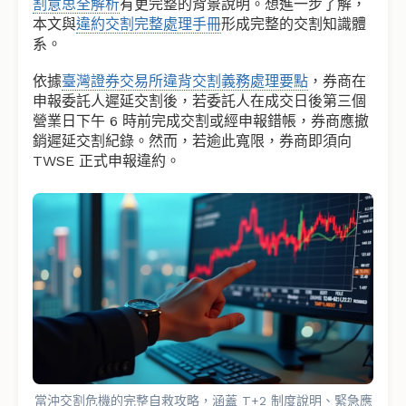
割意思全解析
有更完整的背景說明。想進一步了解，
本文與
違約交割完整處理手冊
形成完整的交割知識體
系。
依據
臺灣證券交易所違背交割義務處理要點
，券商在
申報委託人遲延交割後，若委託人在成交日後第三個
營業日下午 6 時前完成交割或經申報錯帳，券商應撤
銷遲延交割紀錄。然而，若逾此寬限，券商即須向
TWSE 正式申報違約。
當沖交割危機的完整自救攻略，涵蓋 T+2 制度說明、緊急應