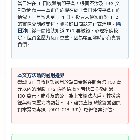
當日沖在 T 日收盤前即平倉，帳面不涉及 T+2 交
割款問題——真正的危機在於「當日沖沒平倉」的
情況。一旦留倉至 T+1 日，投資人便須面對 T+2
的實際交割款支付，資金缺口問題才正式浮現。
隔
日沖
則從一開始就知道 T+2 要繳錢，心理準備較
足，但資金壓力反而更重，因為帳面隨時都有真實
負債。
本文方法論的適用邊界
譽誠 3T 自救框架適用於缺口金額在新台幣 100 萬
元以內的現股 T+2 違約情境。若缺口金額超過
100 萬元，或涉及的公司為上市櫃法人戶，救援路
徑與時間壓力將顯著不同，建議直接聯繫譽誠國際
資本緊急專線（0911-018-991）取得個案評估。