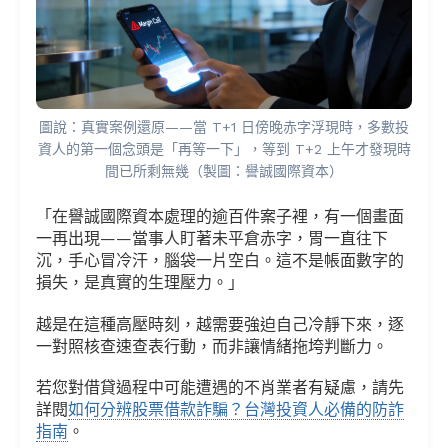
圖說：真實案例還原——當 T+1 日傍晚赤字浮現時，多數投
資人的第一個念頭是「再等一下」，等到 T+2 上午才發現時
間已所剩無幾（製圖：譽誠國際資本）
「在譽誠國際資本處理的逾百件案子裡，有一個畫面
一再出現——當事人盯著未平倉赤字，胃一直往下
沉，手心冒冷汗，腦袋一片空白。這不是帳面數字的
損失，是真實的生理壓力。」
越是在這種高壓時刻，越需要強迫自己冷靜下來，逐
一對照核查速查表行動，而非讓情緒拖垮判斷力。
若您對借貸過程中可能遭遇的不肖業者有疑慮，請先
詳閱
如何分辨股票借款詐騙？台灣投資人必備的防詐
指南
。