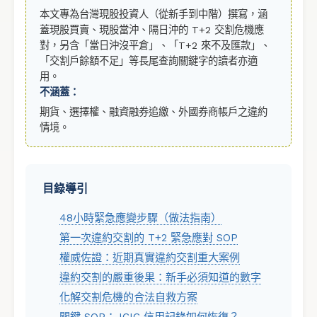
本文專為台灣現股投資人（從新手到中階）撰寫，涵
蓋現股買賣、現股當沖、隔日沖的 T+2 交割危機應
對，另含「當日沖沒平倉」、「T+2 來不及匯款」、
「交割戶餘額不足」等長尾查詢關鍵字的讀者亦適
用。
不涵蓋：
期貨、選擇權、融資融券追繳、外國券商帳戶之違約
情境。
目錄導引
48小時緊急應變步驟（做法指南）
第一次違約交割的 T+2 緊急應對 SOP
權威佐證：近期真實違約交割重大案例
違約交割的嚴重後果：新手必須知道的數字
化解交割危機的合法自救方案