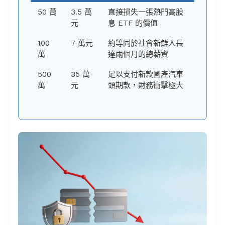
50 萬
3.5 萬
直接損失一張熱門高股
元
息 ETF 的價值
100
7 萬元
約等同於社會新鮮人長
萬
達兩個月的總薪資
500
35 萬
足以支付新款國產汽車
萬
元
頭期款，財務衝擊極大