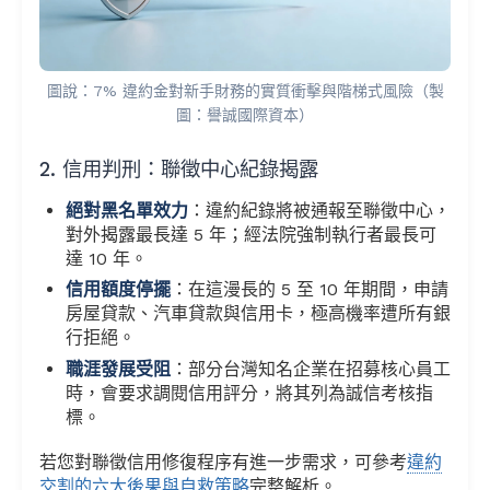
圖說：7% 違約金對新手財務的實質衝擊與階梯式風險（製
圖：譽誠國際資本）
2. 信用判刑：聯徵中心紀錄揭露
絕對黑名單效力
：違約紀錄將被通報至聯徵中心，
對外揭露最長達 5 年；經法院強制執行者最長可
達 10 年。
信用額度停擺
：在這漫長的 5 至 10 年期間，申請
房屋貸款、汽車貸款與信用卡，極高機率遭所有銀
行拒絕。
職涯發展受阻
：部分台灣知名企業在招募核心員工
時，會要求調閱信用評分，將其列為誠信考核指
標。
若您對聯徵信用修復程序有進一步需求，可參考
違約
交割的六大後果與自救策略
完整解析。