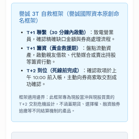
譽誠 3T 自救框架（譽誠國際資本原創命
名框架）
T+1 聯繫（30 分鐘內啟動）
：致電營業
員，確認精確缺口金額與券商處理流程。
T+1 籌資（黃金救援期）
：盤點流動資
產，啟動親友借款、代墊媒合或賣出持股
等籌資行動。
T+2 到位（死線前完成）
：確認款項於上
午 10:00 前入帳，主動向券商索取交割成
功確認。
框架適用邊界：此框架專為現股當沖與現股買賣的
T+2 交割危機設計，不涵蓋期貨、選擇權、融資融券
追繳等不同結算機制的產品。