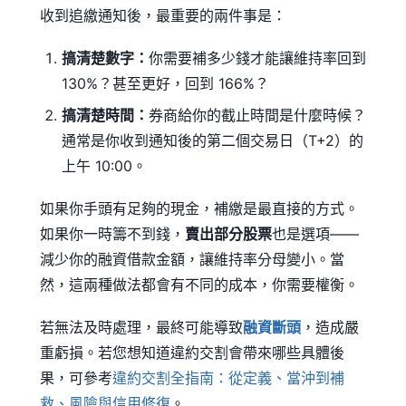
收到追繳通知後，最重要的兩件事是：
搞清楚數字：
你需要補多少錢才能讓維持率回到
130%？甚至更好，回到 166%？
搞清楚時間：
券商給你的截止時間是什麼時候？
通常是你收到通知後的第二個交易日（T+2）的
上午 10:00。
如果你手頭有足夠的現金，補繳是最直接的方式。
如果你一時籌不到錢，
賣出部分股票
也是選項——
減少你的融資借款金額，讓維持率分母變小。當
然，這兩種做法都會有不同的成本，你需要權衡。
若無法及時處理，最終可能導致
融資斷頭
，造成嚴
重虧損。若您想知道違約交割會帶來哪些具體後
果，可參考
違約交割全指南：從定義、當沖到補
救、風險與信用修復
。