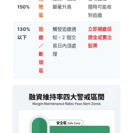
150%
險
顯著升高
隨時可能收
區
到追繳
130%
追
觸發追繳通
立即補繳保
以下
繳
知，2 個交
證金或賣出
／
易日內須處
股票
斷
理
頭
區