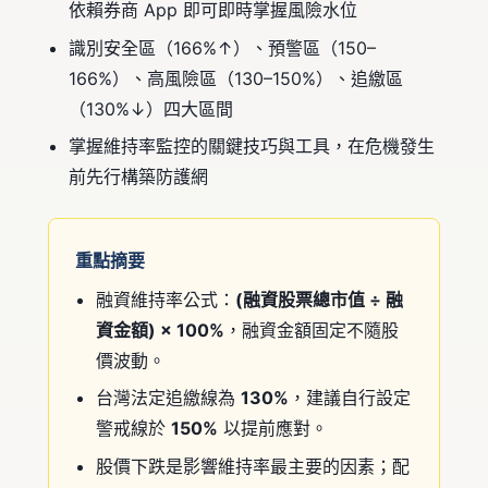
依賴券商 App 即可即時掌握風險水位
識別安全區（166%↑）、預警區（150–
166%）、高風險區（130–150%）、追繳區
（130%↓）四大區間
掌握維持率監控的關鍵技巧與工具，在危機發生
前先行構築防護網
重點摘要
融資維持率公式：
(融資股票總市值 ÷ 融
資金額) × 100%
，融資金額固定不隨股
價波動。
台灣法定追繳線為
130%
，建議自行設定
警戒線於
150%
以提前應對。
股價下跌是影響維持率最主要的因素；配