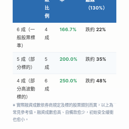
比
（130%）
例
6 成（一
4
166.7%
跌約
22%
般股票標
成
準）
5 成（部
5
200.0%
跌約
35%
分標的）
成
4 成（部
6
250.0%
跌約
48%
分高波動
成
標的）
※ 實際融資成數依券商規定及標的股票類別而異，以上為
常見參考值。融資成數愈高、自備款愈少，初始安全緩衝
也愈小。