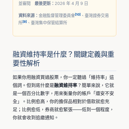
並審閱
最後更新：
2026 年 4 月 9 日
[10]
資料來源：
金融監督管理委員會
、臺灣證券交易
[9]
所
、臺灣集中保管結算所
融資維持率是什麼？關鍵定義與重
要性解析
如果你用融資買過股票，你一定聽過「維持率」這
個詞。但到底什麼是
融資維持率
？簡單來說，它就
是一個百分比數字，用來衡量你的帳戶「還安不安
全」。比例愈高，你的擔保品相對於借款就愈充
足；比例愈低，券商就愈緊張——低到一個程度，
你就會收到追繳通知。