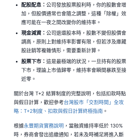
配股配息：
公司發放股票股利時，你的股數會增
加，但股價通常也會隨之調整，這種「除權」效
應可能在一夜之間改變你的維持率。
現金減資：
公司退還股本時，股數不變但股價會
調高，原則上對維持率影響有限，但若涉及庫藏
股註銷等複雜情形，需要重新計算。
股票下市：
這是最極端的狀況，一旦持有的股票
下市，理論上市值歸零，維持率會瞬間暴跌至接
近零。
關於台灣 T+2 結算制度的完整說明，包括扣款時點
與假日計算，歡迎參考
台灣股市「交割時間」全攻
略：T+2制度、扣款與假日計算終極指南
。
根據
永豐期貨實務說明
，當融資維持率低於 130%
時，券商會發出追繳通知，若未及時補足將進入斷