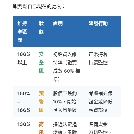
眼判斷自己現在的處境：
維持
狀
說明
建議行動
率區
態
間
166%
安
初始買入維
正常持倉，
以上
全
持率（融資
持續監控
區
成數 60% 標
準）
150%
預
股價下跌約
考慮補充保
–
警
10%，開始
證金或降低
166%
區
進入風險區
融資部位
130%
高
接近法定追
準備資金，
–
風
繳線，風險
密切監控，