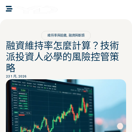
譽誠國際融資媒合
維持率與追繳
,
融資與斷頭
融資維持率怎麼計算？技術
派投資人必學的風險控管策
略
23 1 月, 2026