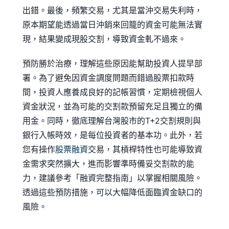
出錯。最後，頻繁交易，尤其是當沖交易失利時，
原本期望能透過當日沖銷來回籠的資金可能無法實
現，結果變成現股交割，導致資金軋不過來。
預防勝於治療，理解這些原因能幫助投資人提早部
署。為了避免因資金調度問題而錯過股票扣款時
間，投資人應養成良好的記帳習慣，定期檢視個人
資金狀況，並為可能的交割款預留充足且獨立的備
用金。同時，徹底理解台灣股市的T+2交割規則與
銀行入帳時效，是每位投資者的基本功。此外，若
您有操作
股票融資
交易，其槓桿特性也可能導致資
金需求突然擴大，進而影響準時備妥交割款的能
力，建議參考「融資完整指南」以掌握相關風險。
透過這些預防措施，可以大幅降低面臨資金缺口的
風險。