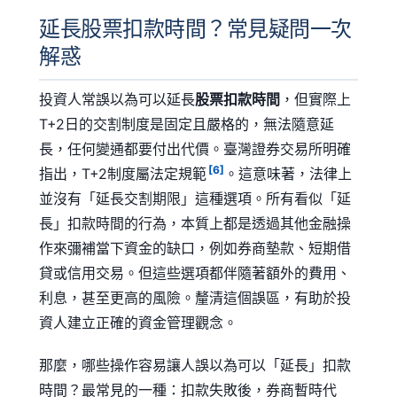
延長股票扣款時間？常見疑問一次
解惑
投資人常誤以為可以延長
股票扣款時間
，但實際上
T+2日的交割制度是固定且嚴格的，無法隨意延
長，任何變通都要付出代價。臺灣證券交易所明確
[6]
指出，T+2制度屬法定規範
。這意味著，法律上
並沒有「延長交割期限」這種選項。所有看似「延
長」扣款時間的行為，本質上都是透過其他金融操
作來彌補當下資金的缺口，例如券商墊款、短期借
貸或信用交易。但這些選項都伴隨著額外的費用、
利息，甚至更高的風險。釐清這個誤區，有助於投
資人建立正確的資金管理觀念。
那麼，哪些操作容易讓人誤以為可以「延長」扣款
時間？最常見的一種：扣款失敗後，券商暫時代