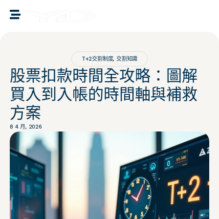
譽誠國際融資媒合
T+2交割制度
,
交割知識
股票扣款時間全攻略：圖解
買入到入帳的時間軸與補救
方案
8 4 月, 2026