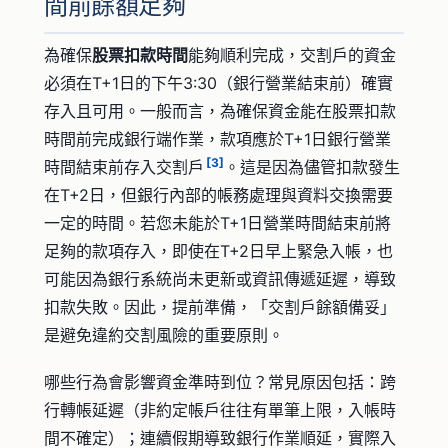
間前餘額足夠
為確保
股票扣款時間
能夠順利完成，交割戶的資金
必須在T+1日的下午3:30（銀行營業結束前）確實
存入且可用。一般而言，為確保資金能在股票扣款
時間前完成銀行端作業，款項應於T+1日銀行營業
[3]
時間結束前存入交割戶
。這是因為儘管扣款發生
在T+2日，但銀行內部的帳務處理與資料交換需要
一定的時間。若您未能於T+1日營業時間結束前將
足夠的款項存入，即使在T+2日早上緊急入帳，也
可能因為銀行系統尚未更新或資訊傳遞延遲，導致
扣款失敗。因此，提前準備，「交割戶餘額備妥」
是避免違約交割風險的重要原則。
哪些行為會影響資金準時到位？常見原因包括：跨
行轉帳延遲（非約定帳戶往往有單筆上限，入帳時
間不確定）；連續假期導致銀行作業順延，實際入