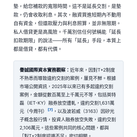
墊，給您補款的寬限時間。這不是延長交割，是墊
款，仍會收取利息。其次，融資買進短期內不動用
自有資金，但還款壓力與利息照算，並非無限期。
私人借貸更是高風險。千萬別信任何號稱能「延長
扣款期限」的說法——所有「延長」手段，本質上
都是借貸，都有代價。
譽誠國際資本實務觀察：
近年來，因對T+2制度
不熟悉而導致違約交割的案例，屢見不鮮。根據
市場公開資訊，2025年以來已有多起違約交割
案例，金額從數百萬至上千萬元不等，包括
英特
磊（IET-KY）融券放空遭軋，違約交割1,631萬
[7]
元
（今周刊）
，以及
波若威（3163）因矽光
子概念股行情，投資人融券放空失敗，違約交割
2,106萬元
。這些案例共同的核心問題，都與
「對T+2制度認識不足」密切相關。