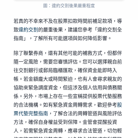
圖：違約交割後果嚴重程度
若真的不幸來不及在股票扣款時間前補足款項，導
致
違約交割
的嚴重後果，建議您參考「違約交割全
指南」，了解所有可能選項與如何降低影響。
除了聯繫券商，還有其他可能的補救方式，但都伴
隨一定風險，需要您審慎評估。您可以選擇親自前
往交割銀行或郵局臨櫃匯款，確保資金能即時入
帳。若金額龐大或時間緊迫，也有人會尋求親友的
協助來緊急調度資金，但這涉及個人信用與債務關
係。另外，市場上存在一些宣稱提供股票代墊服務
的合法機構。如有緊急資金周轉需求，歡迎參考
股
票代墊完整指南
，了解合法的周轉管道與風險評估
方法，確保自身權益受到保障。金管會提醒投資
人，若需緊急資金周轉，應尋求合法管道，切勿輕