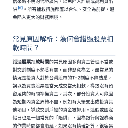
信來路不明的代墊廣告，以免陷入詐騙或高利貸陷
[5]
阱
。所有補救措施都應以合法、安全為前提，避
免陷入更大的財務困境。
常見原因解析：為何會錯過股票扣
款時間？
錯過
股票扣款時間
的常見原因多與資金管理不當或
對交割制度不熟悉有關，而非惡意為之。最常見的
情況是投資人對於台灣股市的T+2制度不夠熟悉，
誤以為買賣股票是當天成交當天扣款，導致沒有預
留足夠的時間準備資金。其次，部分投資人可能因
為短期內資金周轉不靈，例如有大筆支出或投資其
他項目，導致交割戶裡的資金被挪用。連假或國定
假日也是一個常見的「陷阱」，因為銀行與證券商
的作業時間都會順延，如果沒有精確計算，很容易