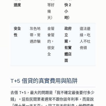
速度
等好
快 2
幾
小
天）
時）
安全
灰色地
金管
政府
違法邊
性
帶，常
會管
立
緣，吃
遇詐騙
的，
案，
人不吐
很安
有實
骨頭
全
體店
面
T+5 借貸的真實費用與陷阱
去借 T+5，最大的問題是「我不確定最後要付多少
錢」。這些民間業者通常不跟你談年利率，而是說
「借十萬一天五百」。除了每天的利息，他們還會