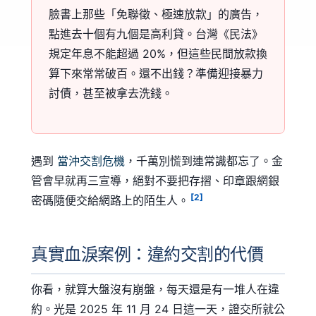
臉書上那些「免聯徵、極速放款」的廣告，
點進去十個有九個是高利貸。台灣《民法》
規定年息不能超過 20%，但這些民間放款換
算下來常常破百。還不出錢？準備迎接暴力
討債，甚至被拿去洗錢。
遇到
當沖交割危機
，千萬別慌到連常識都忘了。金
管會早就再三宣導，絕對不要把存摺、印章跟網銀
[2]
密碼隨便交給網路上的陌生人。
真實血淚案例：違約交割的代價
你看，就算大盤沒有崩盤，每天還是有一堆人在違
約。光是 2025 年 11 月 24 日這一天，證交所就公