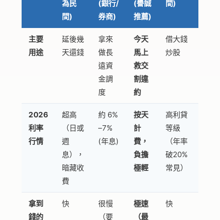
為民
(銀行/
(譽誠
間)
間)
券商)
推薦)
主要
延後幾
拿來
今天
借大錢
用途
天還錢
做長
馬上
炒股
遠資
救交
金調
割違
度
約
2026
超高
約 6%
按天
高利貸
利率
（日或
–7%
計
等級
行情
週
(年息)
費，
（年率
息），
負擔
破20%
暗藏收
極輕
常見）
費
拿到
快
很慢
極速
快
錢的
（要
（最