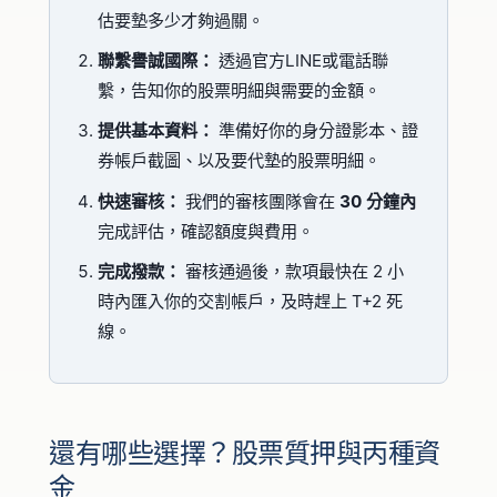
估要墊多少才夠過關。
聯繫譽誠國際：
透過官方LINE或電話聯
繫，告知你的股票明細與需要的金額。
提供基本資料：
準備好你的身分證影本、證
券帳戶截圖、以及要代墊的股票明細。
快速審核：
我們的審核團隊會在
30 分鐘內
完成評估，確認額度與費用。
完成撥款：
審核通過後，款項最快在 2 小
時內匯入你的交割帳戶，及時趕上 T+2 死
線。
還有哪些選擇？股票質押與丙種資
金