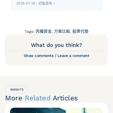
2026-01-19：初版發布。
Tags:
丙種資金
,
方案比較
,
股票代墊
What do you think?
Show comments / Leave a comment
INSIGHTS
More
Related
Articles