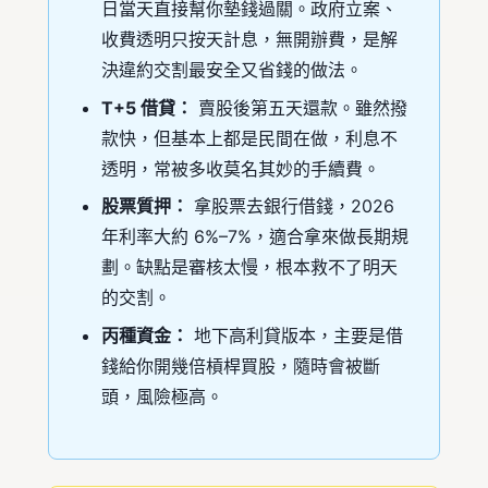
日當天直接幫你墊錢過關。政府立案、
收費透明只按天計息，無開辦費，是解
決違約交割最安全又省錢的做法。
T+5 借貸：
賣股後第五天還款。雖然撥
款快，但基本上都是民間在做，利息不
透明，常被多收莫名其妙的手續費。
股票質押：
拿股票去銀行借錢，2026
年利率大約 6%–7%，適合拿來做長期規
劃。缺點是審核太慢，根本救不了明天
的交割。
丙種資金：
地下高利貸版本，主要是借
錢給你開幾倍槓桿買股，隨時會被斷
頭，風險極高。