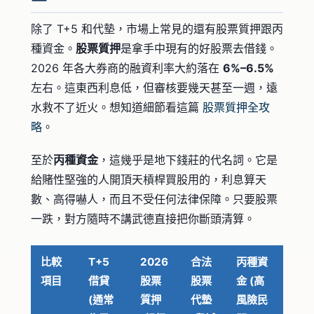
除了 T+5 和代墊，市場上常見的還有股票質押跟丙
種資金。
股票質押
是拿手中現有的好股票去借錢。
2026 年各大券商的融資利率大約落在
6%–6.5%
左右。這東西利息低，但審核要幾天甚至一週，遠
水救不了近火。想知道細節看這篇
股票質押全攻
略
。
至於
丙種資金
，這幾乎是地下錢莊的代名詞。它是
給賭性堅強的人開頂天槓桿買股用的，利息算天
數、高得嚇人，而且不受任何法律保障。只要股票
一跌，對方隨時不講武德直接把你斷頭清算。
比較
T+5
2026
合法
丙種資
項目
借貸
股票
股票
金 (高
(通常
質押
代墊
風險民