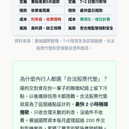
資料來源：譽誠國際整理。T+5借貸多為民間服務，合法
股票代墊則受規範且透明度高。
為什麼內行人都選「合法股票代墊」？
違約交割會在你一輩子的聯徵紀錄上留下污
點，以後連辦信用卡都困難。合法股票代墊
就是為了這個痛點設計的，
最快 2 小時極速
撥款
、只收合理天數的利息、沒過件不收
費。譽誠國際資本每月處理超過 200 件交
割危機案件，累積了豐富的緊急應變經驗。