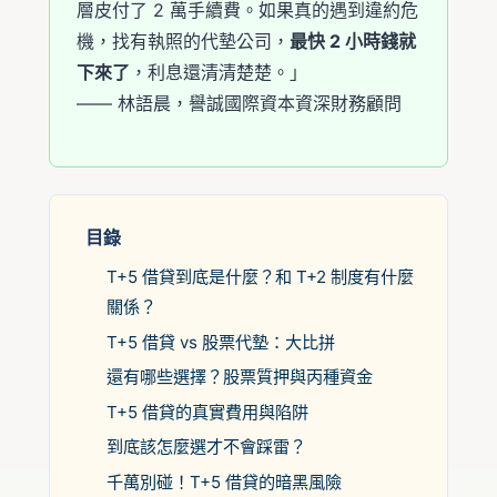
層皮付了 2 萬手續費。如果真的遇到違約危
機，找有執照的代墊公司，
最快 2 小時錢就
下來了
，利息還清清楚楚。」
—— 林語晨，譽誠國際資本資深財務顧問
目錄
T+5 借貸到底是什麼？和 T+2 制度有什麼
關係？
T+5 借貸 vs 股票代墊：大比拼
還有哪些選擇？股票質押與丙種資金
T+5 借貸的真實費用與陷阱
到底該怎麼選才不會踩雷？
千萬別碰！T+5 借貸的暗黑風險