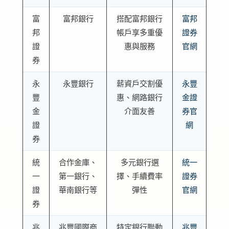
富
富邦銀行
搭配富邦銀行
富邦
邦
帳戶享多重優
證券
證
惠與服務
官網
券
永
永豐銀行
薪資戶交割優
永豐
豐
惠、網路銀行
金證
金
介面友善
券官
證
網
券
統
合作金庫、
多元銀行選
統一
一
第一銀行、
擇、手續費率
證券
證
華南銀行等
彈性
官網
券
兆
兆豐國際商
特定銀行聯動
兆豐