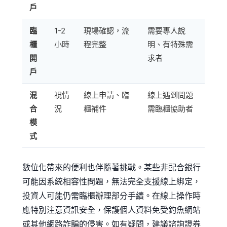
戶
臨
1-2
現場確認，流
需要專人說
櫃
小時
程完整
明、有特殊需
開
求者
戶
混
視情
線上申請、臨
線上遇到問題
合
況
櫃補件
需臨櫃協助者
模
式
數位化帶來的便利也伴隨著挑戰。某些非配合銀行
可能因系統相容性問題，無法完全支援線上綁定，
投資人可能仍需臨櫃辦理部分手續。在線上操作時
應特別注意資訊安全，保護個人資料免受釣魚網站
或其他網路詐騙的侵害。如有疑問，建議諮詢證券