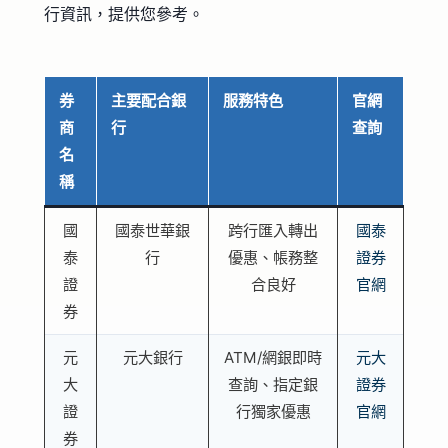
行資訊，提供您參考。
券
主要配合銀
服務特色
官網
商
行
查詢
名
稱
國
國泰世華銀
跨行匯入轉出
國泰
泰
行
優惠、帳務整
證券
證
合良好
官網
券
元
元大銀行
ATM/網銀即時
元大
大
查詢、指定銀
證券
證
行獨家優惠
官網
券