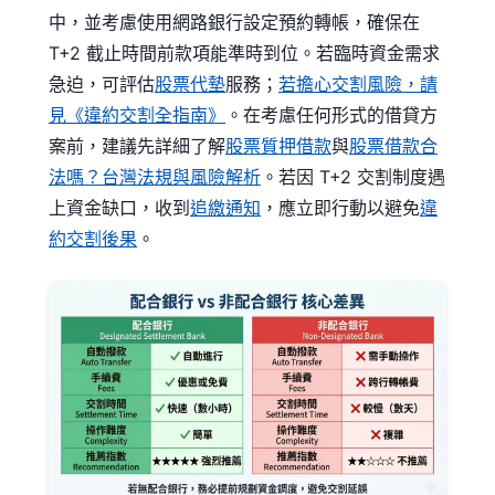
中，並考慮使用網路銀行設定預約轉帳，確保在
T+2 截止時間前款項能準時到位。若臨時資金需求
急迫，可評估
股票代墊
服務；
若擔心交割風險，請
見《違約交割全指南》
。在考慮任何形式的借貸方
案前，建議先詳細了解
股票質押借款
與
股票借款合
法嗎？台灣法規與風險解析
。若因 T+2 交割制度遇
上資金缺口，收到
追繳通知
，應立即行動以避免
違
約交割後果
。