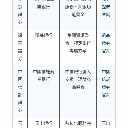
豐
業銀行
服務、網銀功
證券
證
能齊全
官網
券
凱
凱基銀行
集團資源整
凱基
基
合、特定銀行
證券
證
專屬方案
官網
券
中
中國信託商
中信銀行強大
中國
國
業銀行
支援、理財商
信託
信
品整合
證券
託
官網
證
券
玉
玉山銀行
數位化服務完
玉山