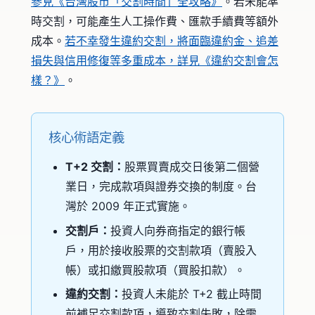
參見《台灣股市「交割時間」全攻略》
。若未能準
時交割，可能產生人工操作費、匯款手續費等額外
成本。
若不幸發生違約交割，將面臨違約金、追差
損失與信用修復等多重成本，詳見《違約交割會怎
樣？》
。
核心術語定義
T+2 交割：
股票買賣成交日後第二個營
業日，完成款項與證券交換的制度。台
灣於 2009 年正式實施。
交割戶：
投資人向券商指定的銀行帳
戶，用於接收股票的交割款項（賣股入
帳）或扣繳買股款項（買股扣款）。
違約交割：
投資人未能於 T+2 截止時間
前補足交割款項，導致交割失敗，除需