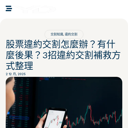
譽誠國際融資媒合
交割知識
,
違約交割
股票違約交割怎麼辦？有什
麼後果？3招違約交割補救方
式整理
2 12 月, 2025