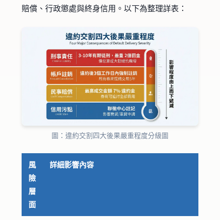
賠償、行政懲處與終身信用。以下為整理詳表：
圖：違約交割四大後果嚴重程度分級圖
風
詳細影響內容
險
層
面