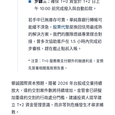
步驟三：
確保 T+0 資金於 T+2 日上
午 10:00 前完成撥入與自動扣款。
若手中已無庫存可賣，單純靠銀行轉帳可
能緩不濟急，
股票代墊
是挽回信用最成熟
的解決方案。我們的團隊透過專業媒合對
接，曾多次協助客戶在 1.5 小時內完成初
步審核，趕在截止點前入帳。
* 注意：T+0 服務需支付額外的融通利息，並預
先簽署相關風險預告書。
譽誠國際資本預期，隨著 2026 年台股成交量持續
放大，違約交割案件數將持續增加。金管會已研擬
加重違約交割的行政處分門檻，建議投資人提早建
立 T+2 資金管理意識，而非等到危機發生才尋求補
救。