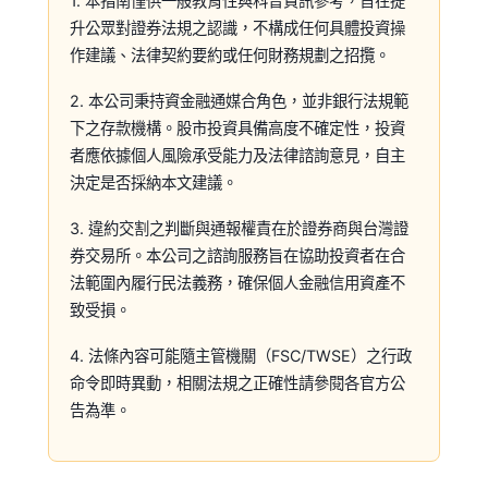
1. 本指南僅供一般教育性與科普資訊參考，旨在提
升公眾對證券法規之認識，不構成任何具體投資操
作建議、法律契約要約或任何財務規劃之招攬。
2. 本公司秉持資金融通媒合角色，並非銀行法規範
下之存款機構。股市投資具備高度不確定性，投資
者應依據個人風險承受能力及法律諮詢意見，自主
決定是否採納本文建議。
3. 違約交割之判斷與通報權責在於證券商與台灣證
券交易所。本公司之諮詢服務旨在協助投資者在合
法範圍內履行民法義務，確保個人金融信用資產不
致受損。
4. 法條內容可能隨主管機關（FSC/TWSE）之行政
命令即時異動，相關法規之正確性請參閱各官方公
告為準。