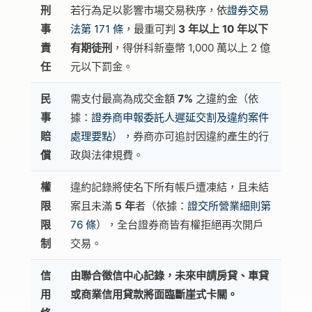
刑
若行為足以影響市場交易秩序，依
證券交易
事
法第 171 條
，最重可判
3 年以上 10 年以下
責
有期徒刑
，得併科新臺幣 1,000 萬以上 2 億
任
元以下罰金。
民
需支付最高為成交金額
7%
之違約金
（依
事
據：
證券商申報委託人遲延交割及違約案件
賠
處理要點
）
，券商亦可追討因違約產生的行
償
政與法律規費。
權
違約記錄將使名下所有帳戶遭凍結，且未結
限
案且未滿
5 年
者
（依據：
證交所營業細則第
限
76 條
）
，全台證券商皆有權拒絕再次開戶
制
交易。
信
由聯合徵信中心記錄，未來
申請房貸、車貸
用
或商業信用貸款
將面臨斷崖式卡關。