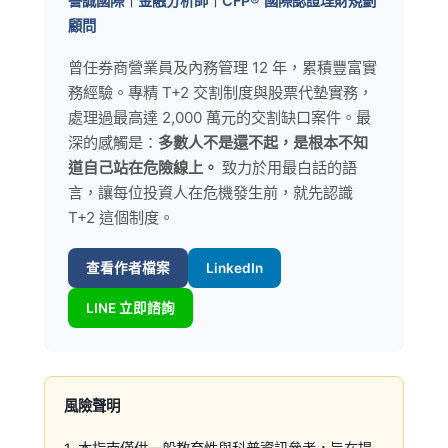
譽誠國際｜金融分析師｜CFP® 國際認證理財規劃
顧問
曾任券商營業員及內務管理 12 年，累積豐富實
務經驗。專精 T+2 交割制度與股票代墊實務，
處理過最高達 2,000 萬元的交割缺口案件。最
深的感觸是：
多數人不是還不起，是根本不知
道自己站在危險線上。
致力於用最白話的語
言，讓每位投資人在危機發生前，就先認識
T+2 這個制度。
查看作者檔案
LinkedIn
LINE 立即諮詢
風險聲明