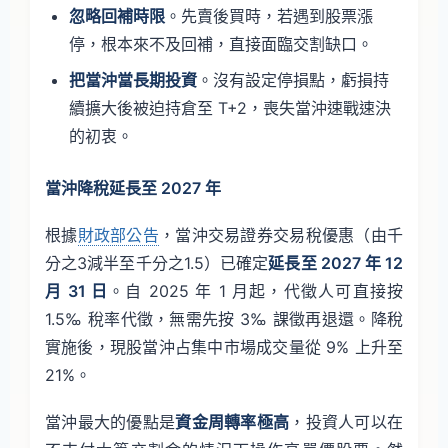
忽略回補時限
。先賣後買時，若遇到股票漲
停，根本來不及回補，直接面臨交割缺口。
把當沖當長期投資
。沒有設定停損點，虧損持
續擴大後被迫持倉至 T+2，喪失當沖速戰速決
的初衷。
當沖降稅延長至 2027 年
根據
財政部公告
，當沖交易證券交易稅優惠（由千
分之3減半至千分之1.5）已確定
延長至 2027 年 12
月 31 日
。自 2025 年 1 月起，代徵人可直接按
1.5‰ 稅率代徵，無需先按 3‰ 課徵再退還。降稅
實施後，現股當沖占集中市場成交量從 9% 上升至
21%。
當沖最大的優點是
資金周轉率極高
，投資人可以在