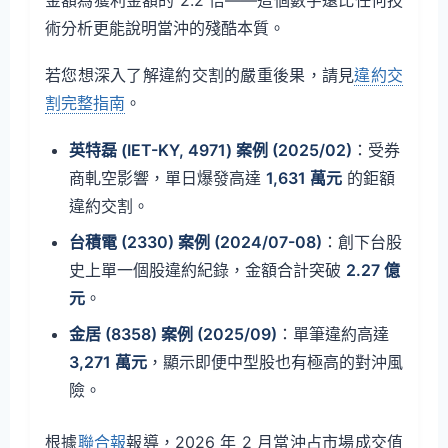
術分析更能說明當沖的殘酷本質。
若您想深入了解違約交割的嚴重後果，請見
違約交
割完整指南
。
英特磊 (IET-KY, 4971) 案例 (2025/02)
：受券
商軋空影響，單日爆發高達
1,631 萬元
的鉅額
違約交割。
台積電 (2330) 案例 (2024/07-08)
：創下台股
史上單一個股違約紀錄，金額合計突破
2.27 億
元
。
金居 (8358) 案例 (2025/09)
：單筆違約高達
3,271 萬元
，顯示即便中型股也有極高的對沖風
險。
根據
聯合報
報導，2026 年 2 月當沖占市場成交值