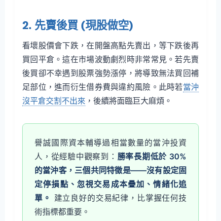
2. 先賣後買 (現股做空)
看壞股價會下跌，在開盤高點先賣出，等下跌後再
買回平倉。這在市場波動劇烈時非常常見。若先賣
後買卻不幸遇到股票強勢漲停，將導致無法買回補
足部位，進而衍生借券費與違約風險。此時若
當沖
沒平倉交割不出來
，後續將面臨巨大麻煩。
譽誠國際資本輔導過相當數量的當沖投資
人，從經驗中觀察到：
勝率長期低於 30%
的當沖客，三個共同特徵是——沒有設定固
定停損點、忽視交易成本疊加、情緒化追
單。
建立良好的交易紀律，比掌握任何技
術指標都重要。