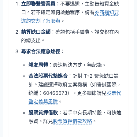
立即聯繫營業員
：不要逃避，主動告知資金缺
口。若不確定如何啟動程序，請看
券商通知要
違約交割了怎麼辦
。
精算缺口金額
：確認包括手續費、證交稅在內
的總支出。
尋求合法應急途徑
：
親友周轉
：最速解決方式，無紀錄。
合法股票代墊媒合
：針對 T+2 緊急缺口設
計。建議選擇政府立案機構（如譽誠國際，
統編：60466673）。更多細節請見
股票代
墊定義與風險
。
股票質押借款
：若手中有長期持股，可快速
融資。詳見
股票質押借款攻略
。