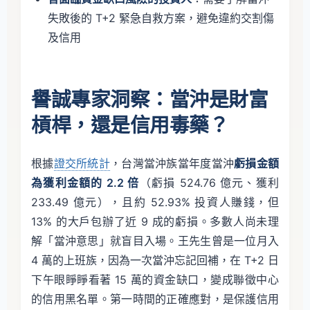
失敗後的 T+2 緊急自救方案，避免違約交割傷
及信用
譽誠專家洞察：當沖是財富
槓桿，還是信用毒藥？
根據
證交所統計
，台灣當沖族當年度當沖
虧損金額
為獲利金額的 2.2 倍
（虧損 524.76 億元、獲利
233.49 億元），且約 52.93% 投資人賺錢，但
13% 的大戶包辦了近 9 成的虧損。多數人尚未理
解「當沖意思」就盲目入場。王先生曾是一位月入
4 萬的上班族，因為一次當沖忘記回補，在 T+2 日
下午眼睜睜看著 15 萬的資金缺口，變成聯徵中心
的信用黑名單。第一時間的正確應對，是保護信用