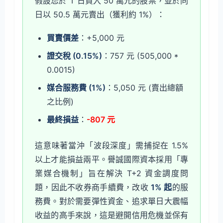
假設您於 T 日買入 50 萬元的股票，並於同
日以 50.5 萬元賣出（獲利約 1%）：
買賣價差
：+5,000 元
證交稅 (0.15%)
：757 元 (505,000 *
0.0015)
媒合服務費 (1%)
：5,050 元 (賣出總額
之比例)
最終損益
：
-807 元
這意味著當沖「波段深度」需捕捉在 1.5%
以上才能損益兩平。譽誠國際資本採用「專
業媒合機制」旨在解決 T+2 資金調度問
題，因此不收券商手續費，改收
1% 起
的服
務費。對於需要彈性資金、追求單日大震幅
收益的高手來說，這是避開信用危機並保有