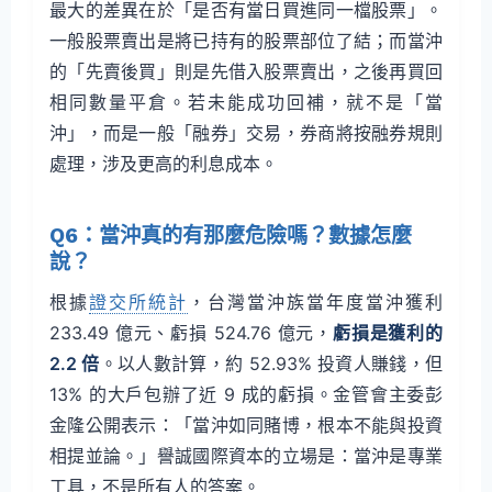
最大的差異在於「是否有當日買進同一檔股票」。
一般股票賣出是將已持有的股票部位了結；而當沖
的「先賣後買」則是先借入股票賣出，之後再買回
相同數量平倉。若未能成功回補，就不是「當
沖」，而是一般「融券」交易，券商將按融券規則
處理，涉及更高的利息成本。
Q6：當沖真的有那麼危險嗎？數據怎麼
說？
根據
證交所統計
，台灣當沖族當年度當沖獲利
233.49 億元、虧損 524.76 億元，
虧損是獲利的
2.2 倍
。以人數計算，約 52.93% 投資人賺錢，但
13% 的大戶包辦了近 9 成的虧損。金管會主委彭
金隆公開表示：「當沖如同賭博，根本不能與投資
相提並論。」譽誠國際資本的立場是：當沖是專業
工具，不是所有人的答案。