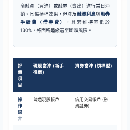
商融資（買進）或融券（賣出）進行當日沖
銷。具備槓桿效果，但涉及
融資利息
與
融券
手續費（借券費）
，且若維持率低於
130%，將面臨追繳甚至斷頭風險。
評
現股當沖 (新手
資券當沖 (槓桿型)
價
推薦)
項
目
操
普通現股帳戶
信用交易帳戶 (融
作
資融券)
媒
介