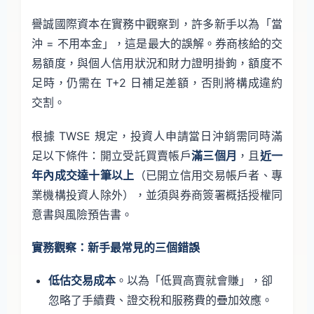
譽誠國際資本在實務中觀察到，許多新手以為「當
沖 = 不用本金」，這是最大的誤解。券商核給的交
易額度，與個人信用狀況和財力證明掛鉤，額度不
足時，仍需在 T+2 日補足差額，否則將構成違約
交割。
根據 TWSE 規定，投資人申請當日沖銷需同時滿
足以下條件：開立受託買賣帳戶
滿三個月
，且
近一
年內成交達十筆以上
（已開立信用交易帳戶者、專
業機構投資人除外），並須與券商簽署概括授權同
意書與風險預告書。
實務觀察：新手最常見的三個錯誤
低估交易成本
。以為「低買高賣就會賺」，卻
忽略了手續費、證交稅和服務費的疊加效應。