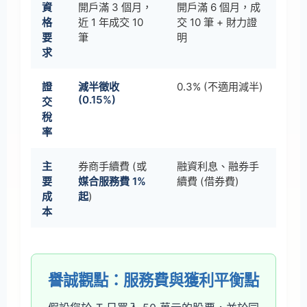
資
開戶滿 3 個月，
開戶滿 6 個月，成
格
近 1 年成交 10
交 10 筆 + 財力證
要
筆
明
求
證
減半徵收
0.3% (不適用減半)
(0.15%)
交
稅
率
主
券商手續費 (或
融資利息、融券手
要
媒合服務費 1%
續費 (借券費)
成
起
)
本
譽誠觀點：服務費與獲利平衡點