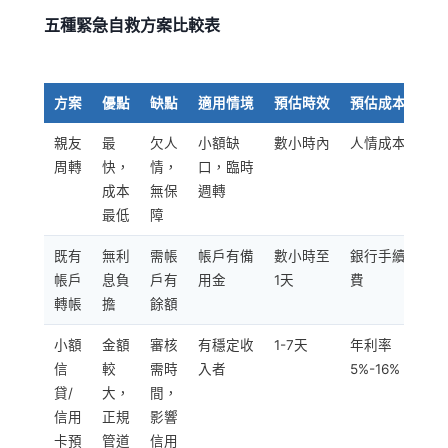
五種緊急自救方案比較表
方案
優點
缺點
適用情境
預估時效
預估成本
親友
最
欠人
小額缺
數小時內
人情成本
周轉
快，
情，
口，臨時
成本
無保
週轉
最低
障
既有
無利
需帳
帳戶有備
數小時至
銀行手續
帳戶
息負
戶有
用金
1天
費
轉帳
擔
餘額
小額
金額
審核
有穩定收
1-7天
年利率
信
較
需時
入者
5%-16%
貸/
大，
間，
信用
正規
影響
卡預
管道
信用