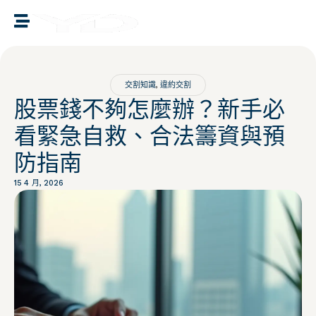
譽誠國際融資媒合
交割知識
,
違約交割
股票錢不夠怎麼辦？新手必
看緊急自救、合法籌資與預
防指南
15 4 月, 2026