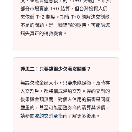
度，並無普遍意義上的「T+0 交割」。雖然
部分市場實施 T+0 結算，但台灣投資人仍
需依循 T+2 制度。期待 T+0 能解決交割款
不足的問題，是一種錯誤的期待，可能讓您
錯失真正的補救機會。
迷思二：只要錢很少欠著沒關係？
無論欠款金額大小，只要未能足額、及時存
入交割戶，都將構成違約交割。違約交割的
後果與金額無關，對個人信用的損害是同樣
嚴重的，甚至可能面臨券商的清算與求償。
請參閱
違約交割全指南
了解更多後果。