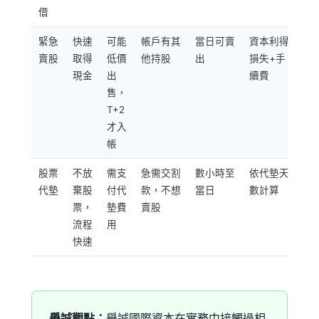
借
緊急
快速
可能
帳戶有其
當日可賣
資本利得
賣股
取得
低價
他持股
出
損失+手
現金
出
續費
售，
T+2
才入
帳
股票
不放
需支
急需交割
數小時至
依代墊天
代墊
棄股
付代
款，不想
當日
數計算
票，
墊費
賣股
流程
用
快速
譽誠觀點：
譽誠國際資本在實務中接觸過相